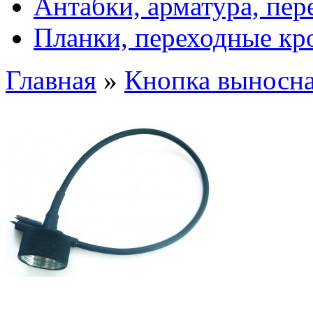
Антабки, арматура, пе
Планки, переходные к
Главная
»
Кнопка выносн