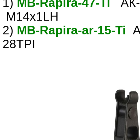
1)
MB-Rapira-47-Ti
АК-4
М14х1LH
2)
MB-Rapira-ar-15-Ti
AR
28TPI