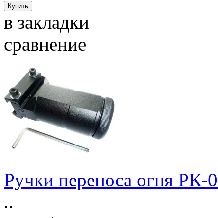
в закладки
сравнение
Ручки переноса огня РК-0
..