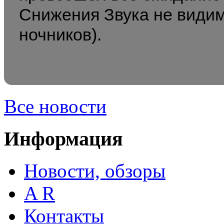
Снижения Звука не види
ночников).
Все новости
Информация
Новости, обзоры
A R
Контакты