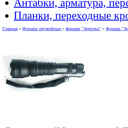
Антабки, арматура, пе
Планки, переходные к
Главная
»
Фонари оружейные
»
фонари "Зенитка"
»
Фонарь "З